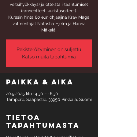
veitsihyökkäys) ja otteista irtaantumiset
(ranneotteet, kuristusotteet).
Kurssin hinta 80 eur, ohjaajina Krav Maga
valmentajat Natasha Hjelm ja Hanna
Mäkelä.
Rekisteröityminen on suljettu
Katso muita tapahtumia
Paikka & aika
20.9.2025 klo 14.30 – 16.30
Tampere, Saapastie, 33950 Pirkkala, Suomi
Tietoa
tapahtumasta