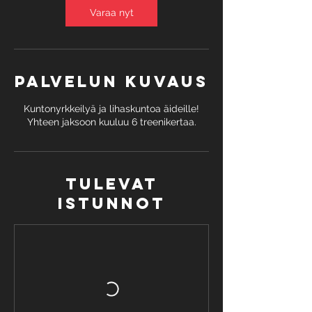
2
Varaa nyt
6
.
8
.
Palvelun kuvaus
Kuntonyrkkeilyä ja lihaskuntoa äideille!
Yhteen jaksoon kuuluu 6 treenikertaa.
Tulevat
istunnot