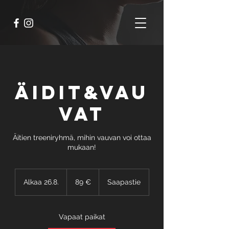
Äidit&Vau
vat
Äitien treeniryhmä, mihin vauvan voi ottaa
mukaan!
89
euroa
Alkaa 26.8.
A
89 €
Saapastie
l
k
a
Vapaat paikat
a