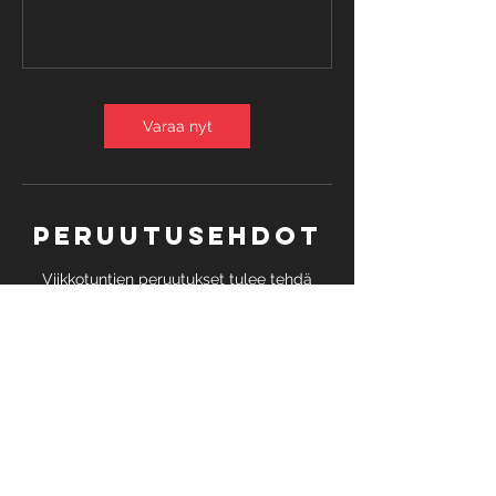
Varaa nyt
Peruutusehdot
Viikkotuntien peruutukset tulee tehdä
viimeistään 24 h ennen tunnin alkua.
Sairastapauksissa peruutukset Annen
kautta (viestillä 0407508374). Kurssi-
ilmoittautumiset ja vierailevien
valmentajien treenivaraukset ovat sitovia!
Liian myöhään perutusta tai
peruuttamattomasta varauksesta peritään
palvelun maksu.