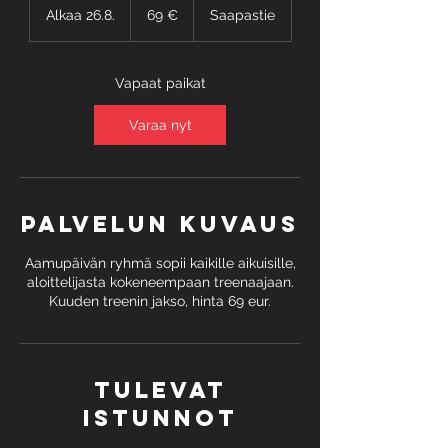
euroa
Alkaa 26.8.
A
69 €
Saapastie
l
k
a
Vapaat paikat
a
2
Varaa nyt
6
.
8
.
Palvelun kuvaus
Aamupäivän ryhmä sopii kaikille aikuisille,
aloittelijasta kokeneempaan treenaajaan.
Kuuden treenin jakso, hinta 69 eur.
Tulevat
istunnot