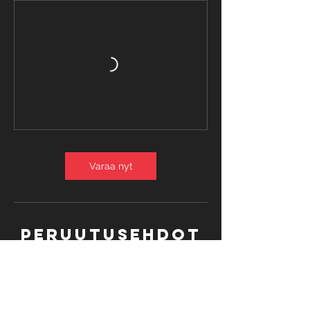
Varaa nyt
Peruutusehdot
Viikkotuntien peruutukset tulee tehdä
viimeistään 24 h ennen tunnin alkua.
Sairastapauksissa peruutukset Annen
kautta (viestillä 0407508374). Kurssi-