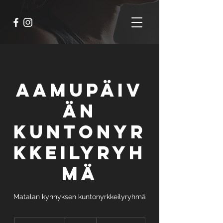
Aamupäiv
än
kuntonyr
kkeilyryh
mä
Matalan kynnyksen kuntonyrkkeilyryhmä
69