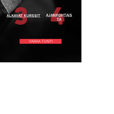
3
4
AJANKOHTAIS
ALKAVAT KURSSIT
TA
VARAA TUNTI
Stars.FI
FITBOXING & GYM
Stars Gym Finland Oy
Saapastie 2, 33950 Pirkkala
Tel:
+358 407508374