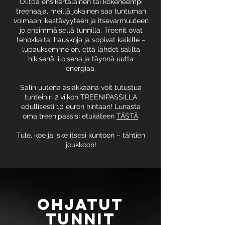
Olitpa ensikertalainen tai kokeneempi
treenaaja, meillä jokainen saa tuntuman
voimaan, kestävyyteen ja itsevarmuuteen
jo ensimmäisellä tunnilla. Treenit ovat
tehokkaita, hauskoja ja sopivat kaikille –
lupauksemme on, että lähdet salilta
hikisenä, iloisena ja täynnä uutta
energiaa.
Salin uutena asiakkaana voit tutustua
tunteihin 2 viikon TREENIPASSILLA
edullisesti 10 euron hintaan! Lunasta
oma treenipassisi etukäteen
TÄSTÄ
.
Tule, koe ja iske itsesi kuntoon – tähtien
joukkoon!
OHJATUT
TUNNIT