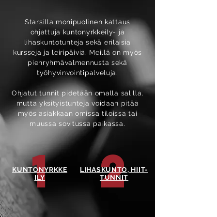
Starsilla monipuolinen kattaus
ohjattuja kuntonyrkkeily- ja
lihaskuntotunteja sekä erilaisia
kursseja ja leiripäiviä. Meillä on myös
pienryhmävalmennusta sekä
työhyvinvointipalveluja.
Ohjatut tunnit pidetään omalla salilla,
mutta yksityistunteja voidaan pitää
myös asiakkaan omissa tiloissa tai
muussa sovitussa paikassa.
1
2
KUNTONYRKKE
LIHASKUNTO, HIIT-
ILY
TUNNIT