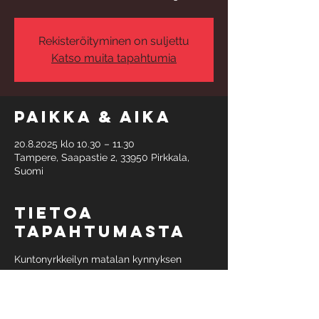
Rekisteröityminen on suljettu
Katso muita tapahtumia
Paikka & aika
20.8.2025 klo 10.30 – 11.30
Tampere, Saapastie 2, 33950 Pirkkala,
Suomi
Tietoa
tapahtumasta
Kuntonyrkkeilyn matalan kynnyksen 
aamupäiväryhmä keskiviikkoisin klo 10:30, 
aloitus 20.8.
Ryhmämaksuun kuuluu 6 treeniä, hinta 69 