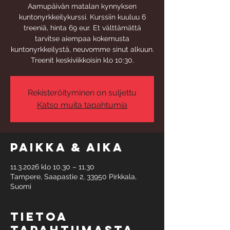
Aamupäivän matalan kynnyksen
kuntonyrkkeilykurssi. Kurssiin kuuluu 6
treeniä, hinta 69 eur. Et välttämättä
tarvitse aiempaa kokemusta
kuntonyrkkeilystä, neuvomme sinut alkuun.
Treenit keskiviikkoisin klo 10:30.
Rekisteröityminen on suljettu
Katso muita tapahtumia
Paikka & aika
11.3.2026 klo 10.30 – 11.30
Tampere, Saapastie 2, 33950 Pirkkala,
Suomi
Tietoa