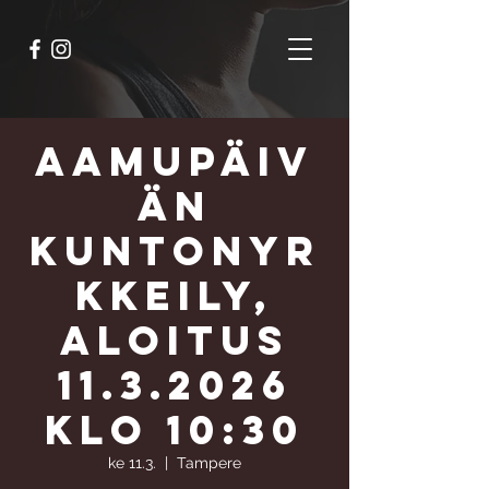
Aamupäiv
än
kuntonyr
kkeily,
aloitus
11.3.2026
klo 10:30
ke 11.3.
  |  
Tampere