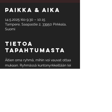
Paikka & aika
14.5.2025 klo 9.30 – 10.15
Tampere, Saapastie 2, 33950 Pirkkala,
Suomi
Tietoa
tapahtumasta
Äitien oma ryhmä, mihin voi vauvat ottaa 
mukaan. Ryhmässä kuntonyrkkeillään (ei 
tarvitse olla aiempaa kokemusta) sekä 
tehdään sopivia lihaskuntoliikkeitä. Ryhmä 
harjoittelee keskiviikkoisin klo 9:30-10:15
Aloitus 14.5.
Ryhmämaksuun kuuluu 4 treeniä, hinta 65 
eur. 
Maksu verkkokaupassa: 
https://holvi.com/shop/starsgym/
  tai 