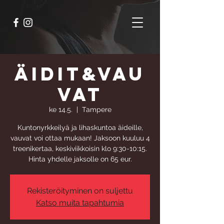
Äidit&Vau
vat
ke 14.5.
  |  
Tampere
Kuntonyrkkeilyä ja lihaskuntoa äideille,
vauvat voi ottaa mukaan! Jaksoon kuuluu 4
treenikertaa, keskiviikkoisin klo 9:30-10:15.
Hinta yhdelle jaksolle on 65 eur.
Rekisteröityminen on suljettu
Katso muita tapahtumia