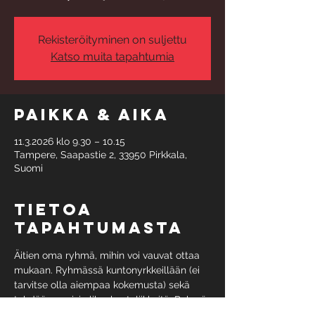
Rekisteröityminen on suljettu
Katso muita tapahtumia
Paikka & aika
11.3.2026 klo 9.30 – 10.15
Tampere, Saapastie 2, 33950 Pirkkala,
Suomi
Tietoa
tapahtumasta
Äitien oma ryhmä, mihin voi vauvat ottaa 
mukaan. Ryhmässä kuntonyrkkeillään (ei 
tarvitse olla aiempaa kokemusta) sekä 
tehdään sopivia lihaskuntoliikkeitä. Ryhmä 
harjoittelee keskiviikkoisin klo 9:30-10:15, 