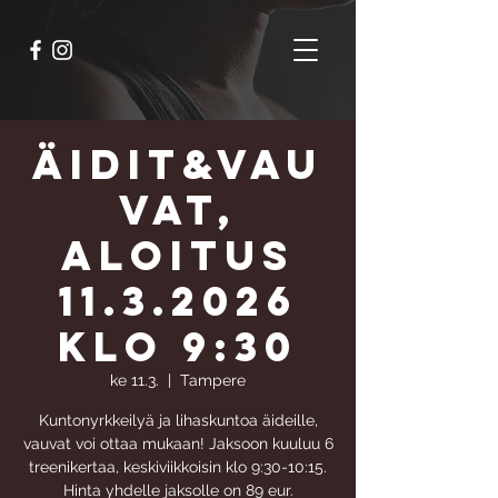
Äidit&Vau
vat,
aloitus
11.3.2026
klo 9:30
ke 11.3.
  |  
Tampere
Kuntonyrkkeilyä ja lihaskuntoa äideille,
vauvat voi ottaa mukaan! Jaksoon kuuluu 6
treenikertaa, keskiviikkoisin klo 9:30-10:15.
Hinta yhdelle jaksolle on 89 eur.