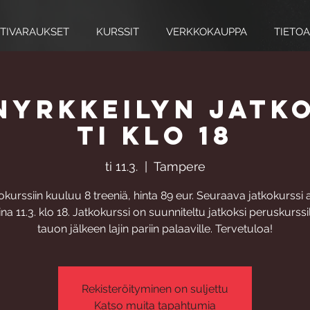
TIVARAUKSET
KURSSIT
VERKKOKAUPPA
TIETOA
yrkkeilyn jatk
ti klo 18
ti 11.3.
  |  
Tampere
okurssiin kuuluu 8 treeniä, hinta 89 eur. Seuraava jatkokurssi 
aina 11.3. klo 18. Jatkokurssi on suunniteltu jatkoksi peruskurssil
tauon jälkeen lajin pariin palaaville. Tervetuloa!
Rekisteröityminen on suljettu
Katso muita tapahtumia