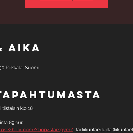
& aika
50 Pirkkala, Suomi
 tapahtumasta
iistaisin klo 18. 
inta 89 eur.
tps://holvi.com/shop/starsgym/
  tai liikuntaeduilla (liikunt