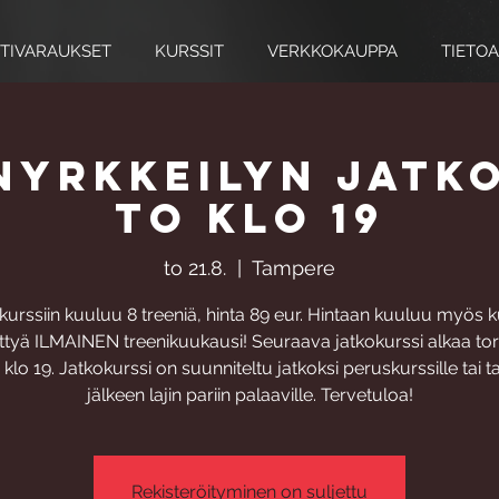
TIVARAUKSET
KURSSIT
VERKKOKAUPPA
TIETOA
yrkkeilyn jatk
to klo 19
to 21.8.
  |  
Tampere
kurssiin kuuluu 8 treeniä, hinta 89 eur. Hintaan kuuluu myös k
ttyä ILMAINEN treenikuukausi! Seuraava jatkokurssi alkaa tor
. klo 19. Jatkokurssi on suunniteltu jatkoksi peruskurssille tai 
jälkeen lajin pariin palaaville. Tervetuloa!
Rekisteröityminen on suljettu