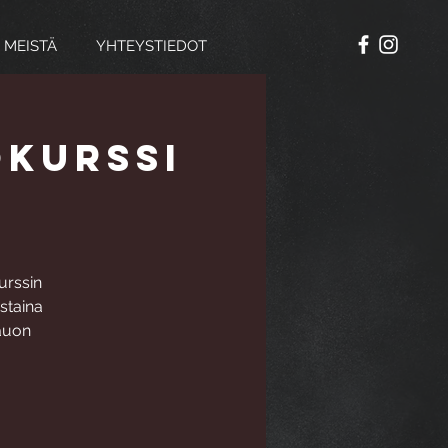
 MEISTÄ
YHTEYSTIEDOT
okurssi
urssin
staina
tauon