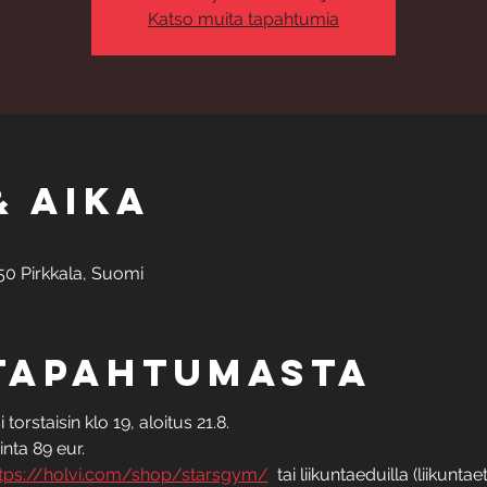
Katso muita tapahtumia
& aika
50 Pirkkala, Suomi
 tapahtumasta
orstaisin klo 19, aloitus 21.8.
inta 89 eur.
tps://holvi.com/shop/starsgym/
  tai liikuntaeduilla (liikunt