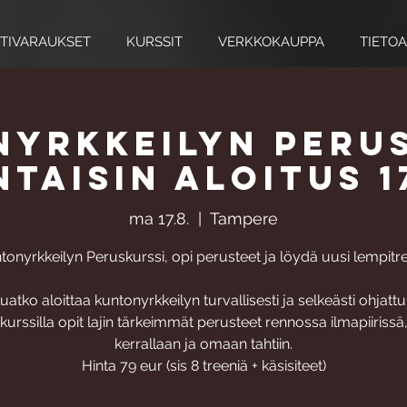
TIVARAUKSET
KURSSIT
VERKKOKAUPPA
TIETOA
yrkkeilyn peru
taisin aloitus 17
ma 17.8.
  |  
Tampere
tonyrkkeilyn Peruskurssi, opi perusteet ja löydä uusi lempitre
uatko aloittaa kuntonyrkkeilyn turvallisesti ja selkeästi ohjatt
urssilla opit lajin tärkeimmät perusteet rennossa ilmapiirissä
kerrallaan ja omaan tahtiin.
Hinta 79 eur (sis 8 treeniä + käsisiteet)