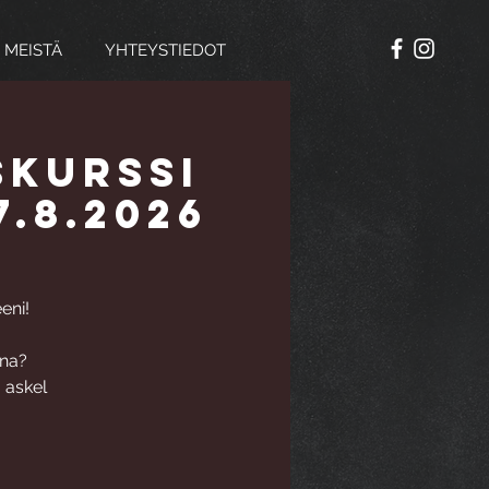
 MEISTÄ
YHTEYSTIEDOT
skurssi
.8.2026
eni!
una?
, askel