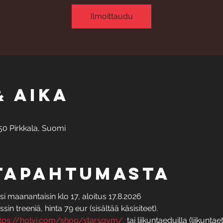
Ilmoittaudu
& aika
50 Pirkkala, Suomi
 tapahtumasta
 maanantaisin klo 17, aloitus 17.8.2026
in treeniä, hinta 79 eur (sisältää käsisiteet).
tps://holvi.com/shop/starsgym/
  tai liikuntaeduilla (liikunt