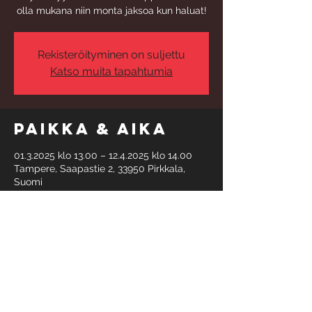
olla mukana niin monta jaksoa kun haluat!
Rekisteröityminen on suljettu
Katso muita tapahtumia
Paikka & aika
01.3.2025 klo 13.00 – 12.4.2025 klo 14.00
Tampere, Saapastie 2, 33950 Pirkkala,
Suomi
Tietoa
tapahtumasta
Maksu verkkokaupassa: 
https://holvi.com/shop/starsgym/
  tai 