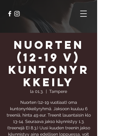
Nuorten
(12-19 v)
kuntonyr
kkeily
la 01.3.
  |  
Tampere
Nuorten (12-19 vuotiaat) oma
kuntonyrkkeilyryhmä. Jaksoon kuuluu 6
treeniä, hinta 49 eur. Treenit lauantaisin klo
13-14. Seuraava jakso käynnistyy 1.3.
(treenejä EI 8.3.) Uusi kuuden treenin jakso
käynnistyy aina edellisen loppuessa, voit