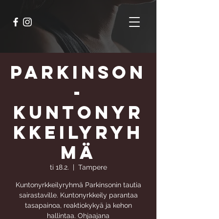
Parkinson
-
kuntonyr
kkeilyryh
mä
ti 18.2.
  |  
Tampere
Kuntonyrkkeilyryhmä Parkinsonin tautia
sairastaville. Kuntonyrkkeily parantaa
tasapainoa, reaktiokykyä ja kehon
hallintaa. Ohjaajana