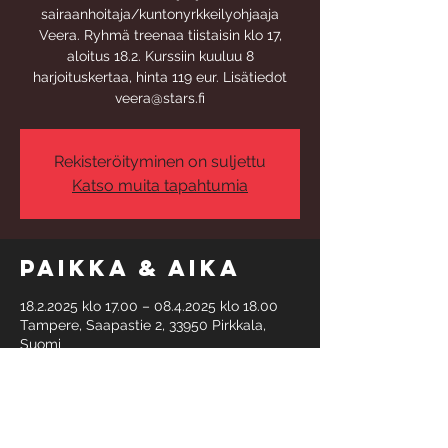
sairaanhoitaja/kuntonyrkkeilyohjaaja
Veera. Ryhmä treenaa tiistaisin klo 17,
aloitus 18.2. Kurssiin kuuluu 8
harjoituskertaa, hinta 119 eur. Lisätiedot
veera@stars.fi
Rekisteröityminen on suljettu
Katso muita tapahtumia
Paikka & aika
18.2.2025 klo 17.00 – 08.4.2025 klo 18.00
Tampere, Saapastie 2, 33950 Pirkkala,
Suomi
Tietoa
tapahtumasta