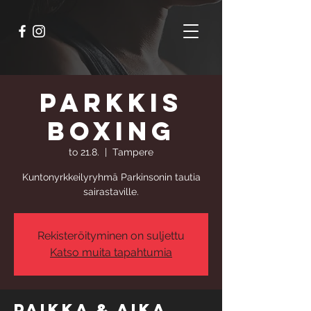
Parkkis
Boxing
to 21.8.
  |  
Tampere
Kuntonyrkkeilyryhmä Parkinsonin tautia
sairastaville.
Rekisteröityminen on suljettu
Katso muita tapahtumia
Paikka & aika