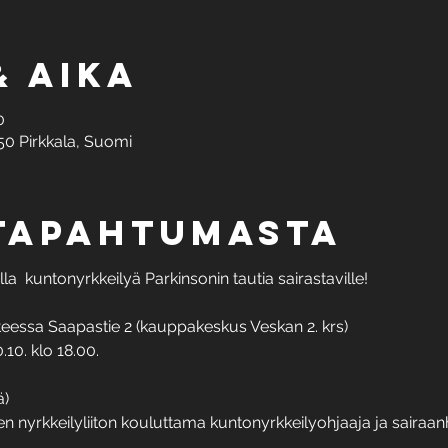
& aika
0
50 Pirkkala, Suomi
 tapahtumasta
a  kuntonyrkkeilyä Parkinsonin tautia sairastaville!
itteessa Saapastie 2 (kauppakeskus Veskan 2. krs) 
10. klo 18.00. 
ä)
 nyrkkeilyliiton kouluttama kuntonyrkkeilyohjaaja ja sairaanh