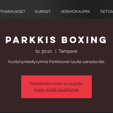
TIVARAUKSET
KURSSIT
VERKKOKAUPPA
TIETOA
Parkkis Boxing
to 30.10.
  |  
Tampere
Kuntonyrkkeilyryhmä Parkinsonin tautia sairastaville.
Rekisteröityminen on suljettu
Katso muita tapahtumia