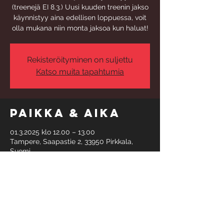
(treenejä EI 8.3.) Uusi kuuden treenin jakso
käynnistyy aina edellisen loppuessa, voit
olla mukana niin monta jaksoa kun haluat!
Rekisteröityminen on suljettu
Katso muita tapahtumia
Paikka & aika
01.3.2025 klo 12.00 – 13.00
Tampere, Saapastie 2, 33950 Pirkkala,
Suomi
Tietoa
tapahtumasta
Maksu verkkokaupassa: 