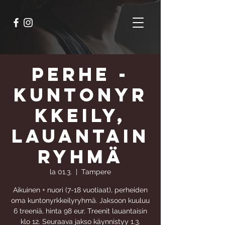
Perhe -
kuntonyr
kkeily,
lauantain
ryhmä
la 01.3.
  |  
Tampere
Aikuinen + nuori (7-18 vuotiaat), perheiden
oma kuntonyrkkeilyryhmä. Jaksoon kuuluu
6 treeniä, hinta 98 eur. Treenit lauantaisin
klo 12. Seuraava jakso käynnistyy 1.3.