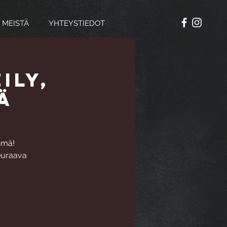
 MEISTÄ
YHTEYSTIEDOT
ily,
ä
hmä!
Seuraava