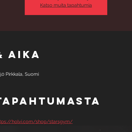
Katso muita tapahtumia
& aika
50 Pirkkala, Suomi
 tapahtumasta
tps://holvi.com/shop/starsgym/