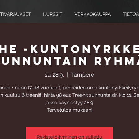
TIVARAUKSET
KURSSIT
VERKKOKAUPPA
TIETOA
he -kuntonyrkke
sunnuntain ryhm
su 28.9.
  |  
Tampere
uinen + nuori (7-18 vuotiaat), perheiden oma kuntonyrkkeilyry
 kuuluu 6 treeniä, hinta 98 eur. Treenit sunnuntaisin klo 11. 
jakso käynnistyy 28.9.
Tervetuloa mukaan!
Rekisteröityminen on suljettu