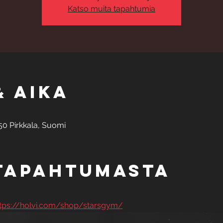
Katso muita tapahtumia
& aika
50 Pirkkala, Suomi
 tapahtumasta
tps://holvi.com/shop/starsgym/