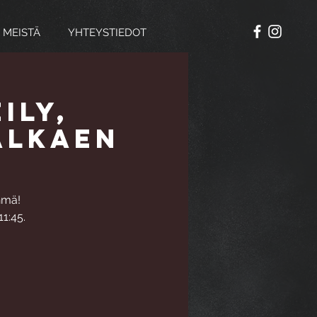
 MEISTÄ
YHTEYSTIEDOT
ily,
 alkaen
hmä!
11:45.