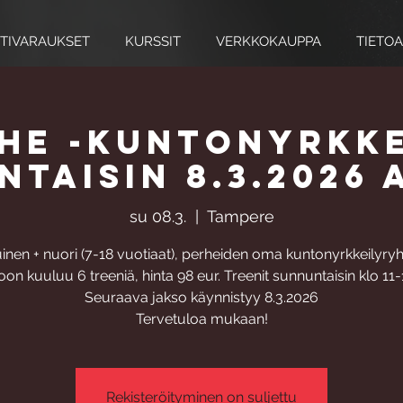
TIVARAUKSET
KURSSIT
VERKKOKAUPPA
TIETOA
he -kuntonyrkke
taisin 8.3.2026
su 08.3.
  |  
Tampere
uinen + nuori (7-18 vuotiaat), perheiden oma kuntonyrkkeilyry
on kuuluu 6 treeniä, hinta 98 eur. Treenit sunnuntaisin klo 11-
Seuraava jakso käynnistyy 8.3.2026
Tervetuloa mukaan!
Rekisteröityminen on suljettu