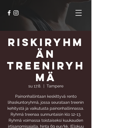
RiskiRyhm
än
Treeniryh
mä
su 17.8.
  |  
Tampere
Painonhallintaan keskittyvä rento
lihaskuntoryhmä, jossa seurataan treenin
kehitystä ja vaikutusta painonhallinnassa.
Ryhmä treenaa sunnuntaisin klo 12-13.
Ryhmä voimassa toistaiseksi kuukauden
irtisanomisajalla, hinta 69 eur/kk. (Elokuu