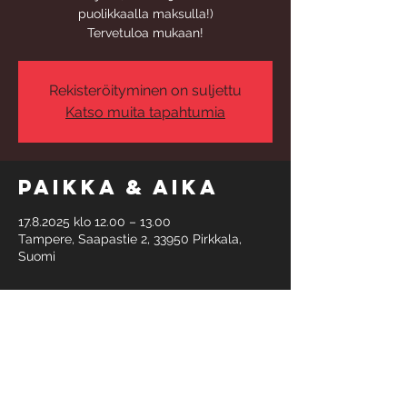
puolikkaalla maksulla!)
Tervetuloa mukaan!
Rekisteröityminen on suljettu
Katso muita tapahtumia
Paikka & aika
17.8.2025 klo 12.00 – 13.00
Tampere, Saapastie 2, 33950 Pirkkala,
Suomi
Tietoa
tapahtumasta
Ryhmässä treenataan toistaiseksi 
voimassa olevalla sopimuksella. Yhden 