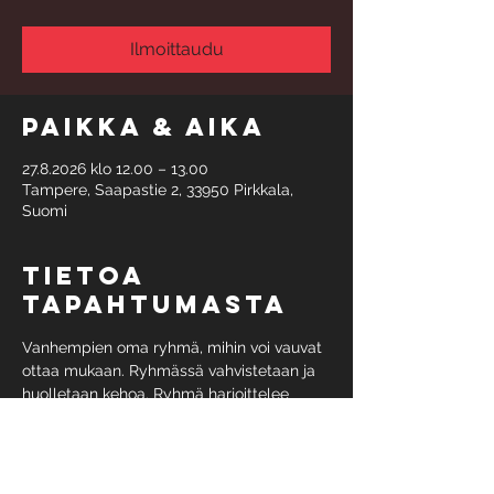
Ilmoittaudu
Paikka & aika
27.8.2026 klo 12.00 – 13.00
Tampere, Saapastie 2, 33950 Pirkkala,
Suomi
Tietoa
tapahtumasta
Vanhempien oma ryhmä, mihin voi vauvat 
ottaa mukaan. Ryhmässä vahvistetaan ja 
huolletaan kehoa. Ryhmä harjoittelee 
torstaisin klo 12, seuraava jakso alkaa 
27.8.2026 
Ryhmämaksuun kuuluu 6 treeniä, hinta 89 
eur. 