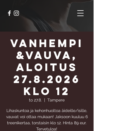
Vanhempi
&Vauva,
aloitus
27.8.2026
klo 12
to 27.8.
  |  
Tampere
Lihaskuntoa ja kehonhuoltoa äideille/isille,
vauvat voi ottaa mukaan! Jaksoon kuuluu 6
treenikertaa, torstaisin klo 12. Hinta 89 eur.
Tervetuloa!