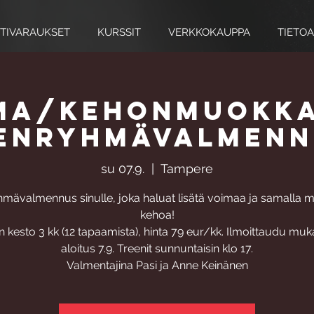
TIVARAUKSET
KURSSIT
VERKKOKAUPPA
TIETOA
ma/kehonmuokka
ienryhmävalmenn
su 07.9.
  |  
Tampere
hmävalmennus sinulle, joka haluat lisätä voimaa ja samalla 
kehoa!
kesto 3 kk (12 tapaamista), hinta 79 eur/kk. Ilmoittaudu muk
aloitus 7.9. Treenit sunnuntaisin klo 17.
Valmentajina Pasi ja Anne Keinänen