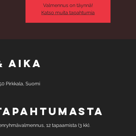
Valmennus on täynnä!
Katso muita tapahtumia
& aika
50 Pirkkala, Suomi
 tapahtumasta
yhmävalmennus, 12 tapaamista (3 kk). 
 