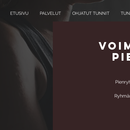
ETUSIVU
PALVELUT
OHJATUT TUNNIT
TUN
Voi
p
Pienry
Ryhmän 