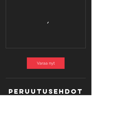
Varaa nyt
Peruutusehdot
Viikkotuntien peruutukset tulee tehdä
viimeistään 24 h ennen tunnin alkua.
Sairastapauksissa peruutukset Annen
kautta (viestillä 0407508374). Kurssi-
ilmoittautumiset ja vierailevien