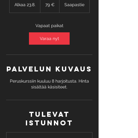
euroa
Alkaa 23.8.
A
79 €
Saapastie
l
k
a
Vapaat paikat
a
2
Varaa nyt
3
.
8
.
Palvelun kuvaus
Peruskurssiin kuuluu 8 harjoitusta. Hinta
sisältää käsisiteet.
Tulevat
istunnot