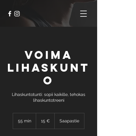
Voima
Lihaskunt
o
Lihaskuntotunti: sopii kaikille, tehokas
lihaskuntotreeni
15
euroa
55 min
5
15 €
Saapastie
5
m