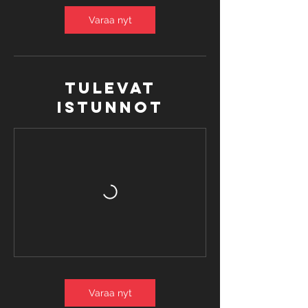
i
n
Varaa nyt
Tulevat
istunnot
Varaa nyt