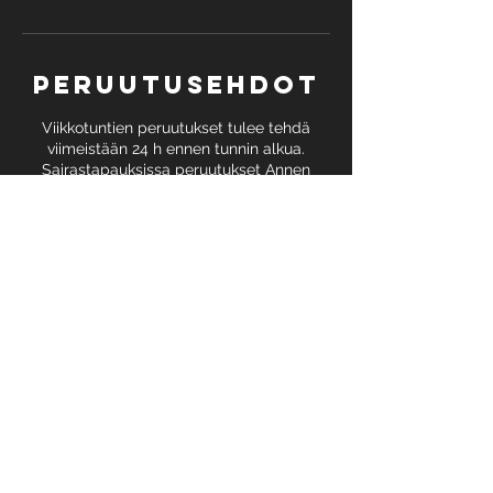
Peruutusehdot
Viikkotuntien peruutukset tulee tehdä
viimeistään 24 h ennen tunnin alkua.
Sairastapauksissa peruutukset Annen
kautta (viestillä 0407508374). Kurssi-
ilmoittautumiset ja vierailevien
valmentajien treenivaraukset ovat sitovia!
Liian myöhään perutusta tai
peruuttamattomasta varauksesta peritään
palvelun maksu.
Yhteystiedot
Saapastie 2, Pirkkala, Finland
040 750 8374
anne@stars.fi